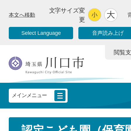
文字サイズ変
本文へ移動
更
Select Language
音声読み上げ
閲覧支援/
メインメニュー
認定こども園（保育