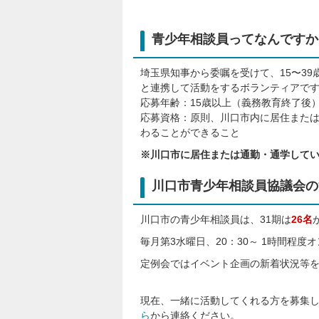
青少年相談員ってなんですか
埼玉県知事から委嘱を受けて、15〜3
と連携して活動をするボランティアで
応募年齢：15歳以上（義務教育終了後）
応募資格：原則、川口市内に居住また
わることができること
※川口市に居住または通勤・通学して
川口市青少年相談員協議会の
川口市の青少年相談員は、31期は
26名
毎月第3水曜日、20：30～ 1時間程
定例会ではイベント企画の新着状況等
現在、一緒に活動してくれる方を募集
ら
から連絡ください。