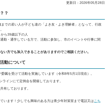
更新日：2026年05月28日
？？
9歳までの若い人が子ども達の「よき友・よき理解者」となって、行政
す。
から39歳以下の人
は通勤・通学している方で、活動に参加し、市のイベントや行事に関
いない方でも加入できることがありますのでご相談ください。
活動について
が委嘱を受けて活動を実施しています（令和8年5月1日現在）。
度オンラインにて定例会を開催しております。
を共有しております。
しています！少しでも興味のある方は青少年対策室まで電話又は
こち