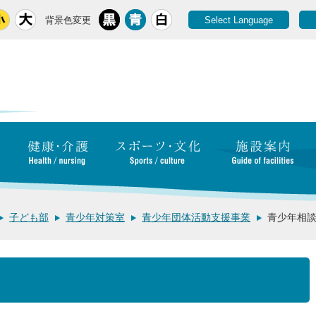
背景色変更
Select Language
子ども部
青少年対策室
青少年団体活動支援事業
青少年相談