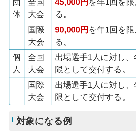
団
全国
45,000円
を年1回を
体
大会
る。
国際
90,000円
を年1回を
大会
る。
個
全国
出場選手1人に対し、
人
大会
限として交付する。
国際
出場選手1人に対し、
大会
限として交付する。
対象になる例