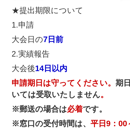
★提出期限について
1.申請
大会日の
7日前
2.実績報告
大会
後
14日以内
申請期日は守ってください。
期
いては受取いたしません
。
※郵送の場合は
必着
です。
※窓口の受付時間は、
平日9：00