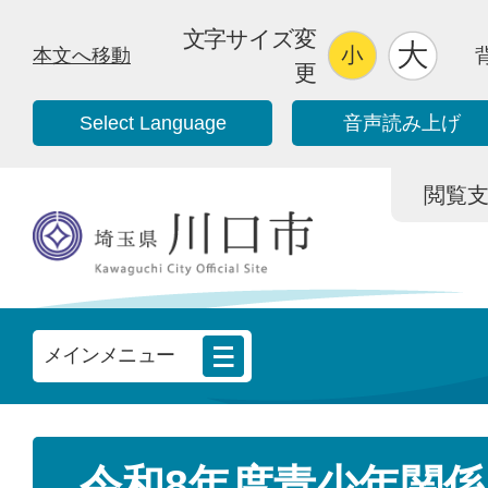
文字サイズ変
本文へ移動
更
Select Language
音声読み上げ
閲覧支援/
メインメニュー
令和8年度青少年関