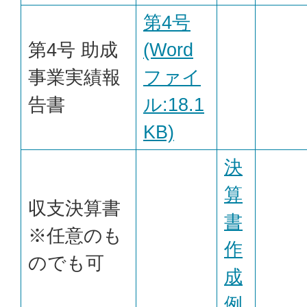
第4号
第4号 助成
(Word
事業実績報
ファイ
告書
ル:18.1
KB)
決
算
収支決算書
書
※任意のも
作
のでも可
成
例