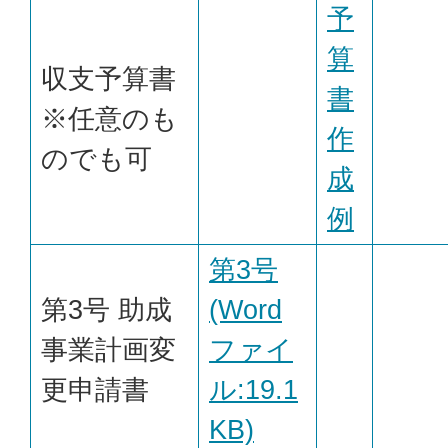
予
算
収支予算書
書
※任意のも
作
のでも可
成
例
第3号
第3号 助成
(Word
事業計画変
ファイ
更申請書
ル:19.1
KB)