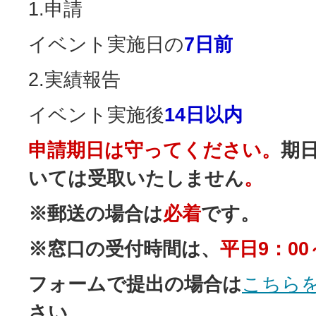
1.申請
イベント実施日の
7日前
2.実績報告
イベント実施
後
14日以内
申請期日は守ってください。
期
いては受取いたしません
。
※郵送の場合は
必着
です。
※窓口の受付時間は、
平日9：00
フォームで提出の場合は
こちら
さい。