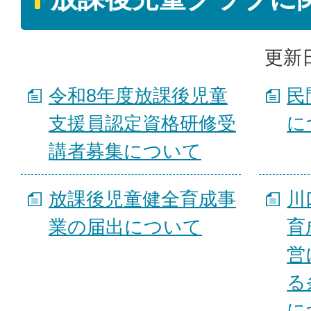
更新日
令和8年度放課後児童
民
支援員認定資格研修受
に
講者募集について
放課後児童健全育成事
川
業の届出について
育
営
る
に