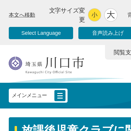
文字サイズ変
本文へ移動
更
Select Language
音声読み上げ
閲覧支援/
メインメニュー
放課後児童クラブに