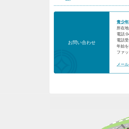
青少年
所在地:
電話:04
電話受
お問い合わせ
年始を
ファック
メール