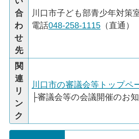
い
合
川口市子ども部青少年対策
わ
電話
048-258-1115
（直通）
せ
先
関
連
川口市の審議会等トップペ
リ
├
審議会等の会議開催のお
ン
ク