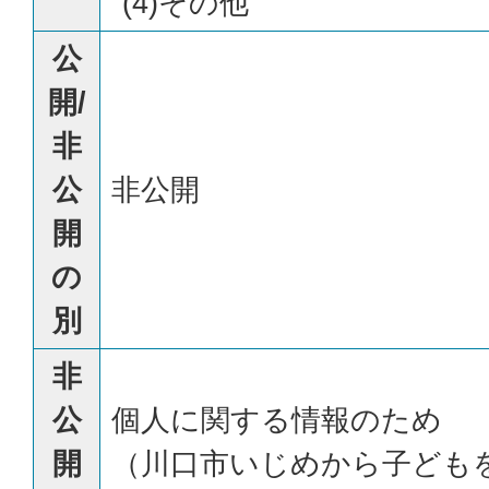
(4)その他
公
開/
非
公
非公開
開
の
別
非
公
個人に関する情報のため
開
（川口市いじめから子ども