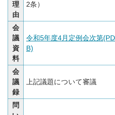
理
2条）
由
会
議
令和5年度4月定例会次第(PDF
資
B)
料
会
議
上記議題について審議
録
問