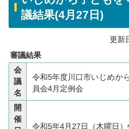
議結果(4月27日)
更新日
審議結果
会
令和5年度川口市いじめか
議
員会4月定例会
名
開
催
令和5年4月27日（木曜日）