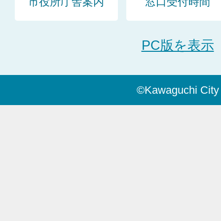
市役所庁舎案内
窓口受付時間
PC版を表示
©Kawaguchi City