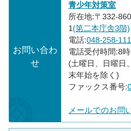
青少年対策室
所在地:〒332-86
1
(第二本庁舎3階)
電話:
048-258-11
お問い合わ
電話受付時間:8時
せ
(土曜日、日曜日
末年始を除く)
ファックス番号:
メールでのお問