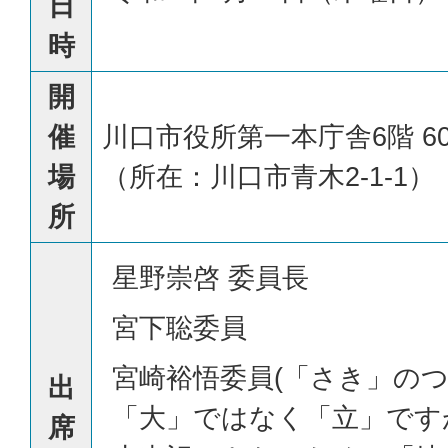
日
時
開
催
川口市役所第一本庁舎6階 6
場
（所在：川口市青木2-1-1）
所
星野崇啓 委員長
宮下聡委員
宮崎裕悟委員(「さき」の
出
「大」ではなく「立」です
席