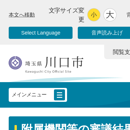
文字サイズ変
本文へ移動
更
Select Language
音声読み上げ
閲覧支援/
メインメニュー
附属機関等の審議結