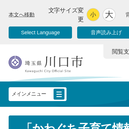
文字サイズ変
本文へ移動
更
Select Language
音声読み上げ
閲覧支援/
メインメニュー
「かわぐち子育て情