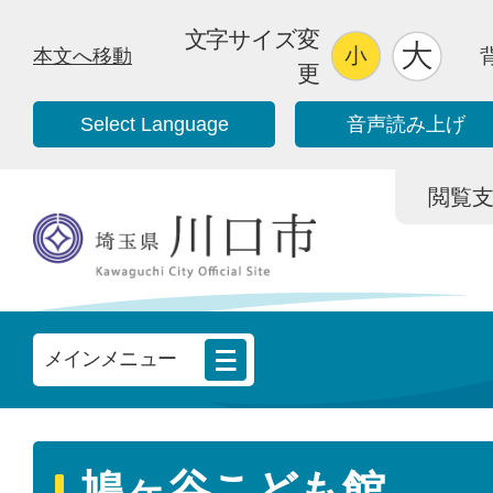
文字サイズ変
本文へ移動
更
Select Language
音声読み上げ
閲覧支援/
メインメニュー
鳩ヶ谷こども館