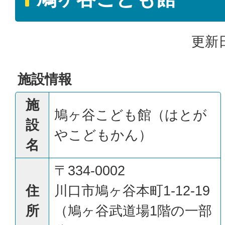
更新日
施設情報
施
鳩ヶ谷こども館（はとが
設
やこどもかん）
名
〒334-0002
住
川口市鳩ヶ谷本町1-12-19
所
（鳩ヶ谷武道場1階の一部