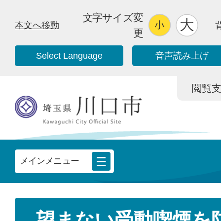
文字サイズ変
本文へ移動
更
Select Language
音声読み上げ
閲覧支援/
メインメニュー
望まない受動喫煙を