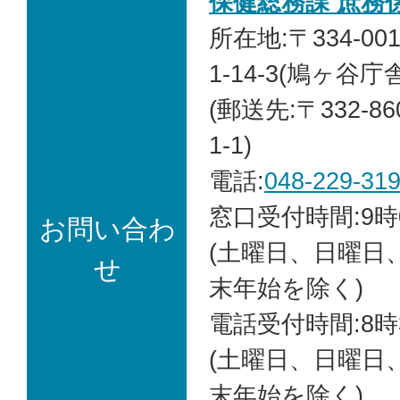
保健総務課 庶務
所在地:〒334-0
1-14-3
(鳩ヶ谷庁舎
(郵送先:〒332-8
1-1)
電話:
048-229-31
窓口受付時間:9時
お問い合わ
(土曜日、日曜日
せ
末年始を除く)
電話受付時間:8時
(土曜日、日曜日
末年始を除く)