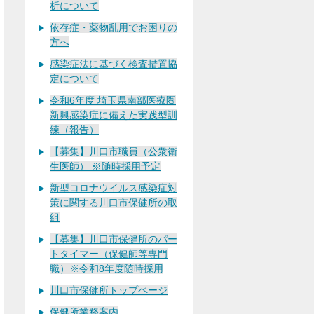
析について
依存症・薬物乱用でお困りの
方へ
感染症法に基づく検査措置協
定について
令和6年度 埼玉県南部医療圏
新興感染症に備えた実践型訓
練（報告）
【募集】川口市職員（公衆衛
生医師） ※随時採用予定
新型コロナウイルス感染症対
策に関する川口市保健所の取
組
【募集】川口市保健所のパー
トタイマー（保健師等専門
職）※令和8年度随時採用
川口市保健所トップページ
保健所業務案内