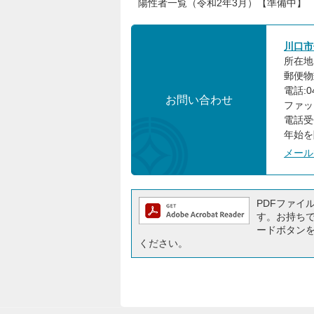
陽性者一覧（令和2年3月）【準備中】
川口市
所在地:
郵便物
電話:04
お問い合わせ
ファック
電話受
年始を
メール
PDFファイルを
す。お持ちでな
ードボタン
ください。