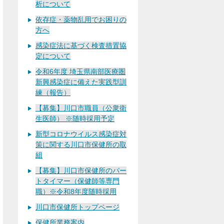
析について
依存症・薬物乱用でお困りの
方へ
感染症法に基づく検査措置協
定について
令和6年度 埼玉県南部医療圏
新興感染症に備えた実践型訓
練（報告）
【募集】川口市職員（公衆衛
生医師） ※随時採用予定
新型コロナウイルス感染症対
策に関する川口市保健所の取
組
【募集】川口市保健所のパー
トタイマー（保健師等専門
職）※令和8年度随時採用
川口市保健所トップページ
保健所業務案内