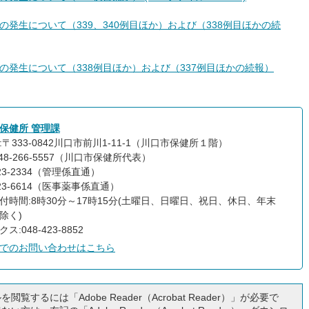
の発生について（339、340例目ほか）および（338例目ほかの続
者の発生について（338例目ほか）および（337例目ほかの続報）
保健所 管理課
:〒333-0842川口市前川1-11-1（川口市保健所１階）
48-266-5557（川口市保健所代表）
423-2334（管理係直通）
423-6614（医事薬事係直通）
付時間:8時30分～17時15分(土曜日、日曜日、祝日、休日、年末
除く)
ス:048-423-8852
でのお問い合わせはこちら
閲覧するには「Adobe Reader（Acrobat Reader）」が必要で