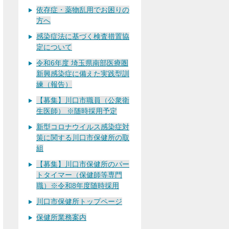
依存症・薬物乱用でお困りの
方へ
感染症法に基づく検査措置協
定について
令和6年度 埼玉県南部医療圏
新興感染症に備えた実践型訓
練（報告）
【募集】川口市職員（公衆衛
生医師） ※随時採用予定
新型コロナウイルス感染症対
策に関する川口市保健所の取
組
【募集】川口市保健所のパー
トタイマー（保健師等専門
職）※令和8年度随時採用
川口市保健所トップページ
保健所業務案内