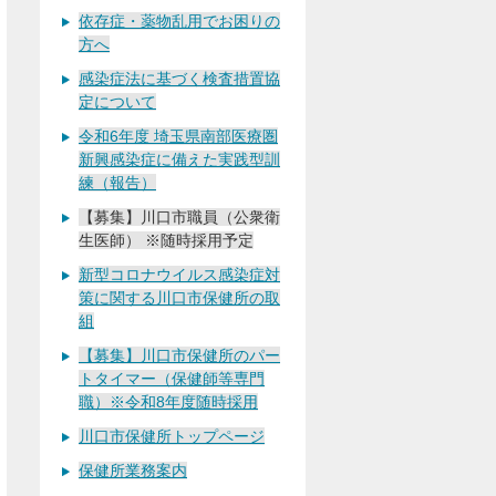
依存症・薬物乱用でお困りの
方へ
感染症法に基づく検査措置協
定について
令和6年度 埼玉県南部医療圏
新興感染症に備えた実践型訓
練（報告）
【募集】川口市職員（公衆衛
生医師） ※随時採用予定
新型コロナウイルス感染症対
策に関する川口市保健所の取
組
【募集】川口市保健所のパー
トタイマー（保健師等専門
職）※令和8年度随時採用
川口市保健所トップページ
保健所業務案内