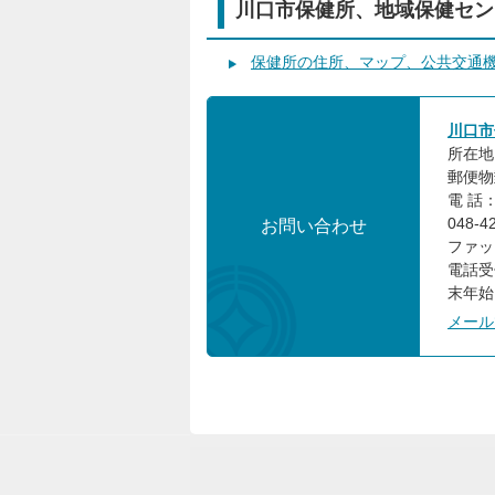
川口市保健所、地域保健セン
保健所の住所、マップ、公共交通
川口市
所在地
郵便物
電 話：
048-
お問い合わせ
ファック
電話受
末年始
メール