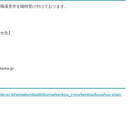
、職場見学を随時受け付けております。
わせ先】
tama.jp
lw.go.jp/seisakunitsuite/bunya/kenkou_iryou/kenkou/koushuu-eisei-