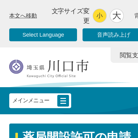
文字サイズ変
本文へ移動
更
Select Language
音声読み上げ
閲覧支援/
メインメニュー
薬局開設許可の申請