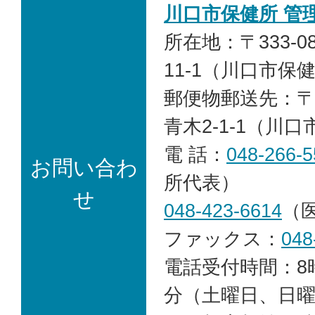
川口市保健所 管
所在地：〒333-0
11-1（川口市保
郵便物郵送先：〒33
青木2-1-1（川
電 話：
048-266-5
お問い合わ
所代表）
せ
048-423-6614
（
ファックス：
048
電話受付時間：8時
分（土曜日、日