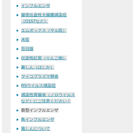
インフルエンザ
腸管出血性大腸菌感染症
（О157など）
エムポックス（サル痘）
水痘
百日咳
伝染性紅斑（りんご病）
麻しん（はしか）
マイコプラズマ肺炎
RSウイルス感染症
感染性胃腸炎（ノロウイルス
など）にご注意ください！
新型インフルエンザ
鳥インフルエンザ
風しんについて