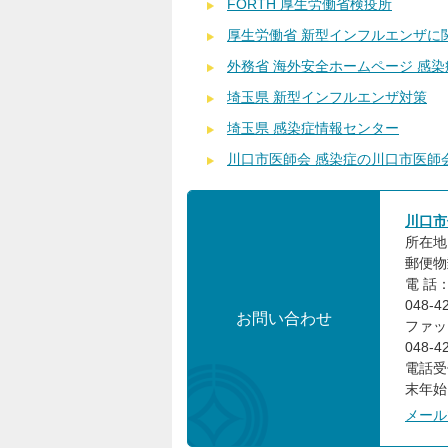
FORTH 厚生労働省検疫所
厚生労働省 新型インフルエンザに
外務省 海外安全ホームページ 感
埼玉県 新型インフルエンザ対策
埼玉県 感染症情報センター
川口市医師会 感染症の川口市医師
川口市
所在地
郵便物
電 話：
048-
お問い合わせ
ファック
048-
電話受
末年始
メール