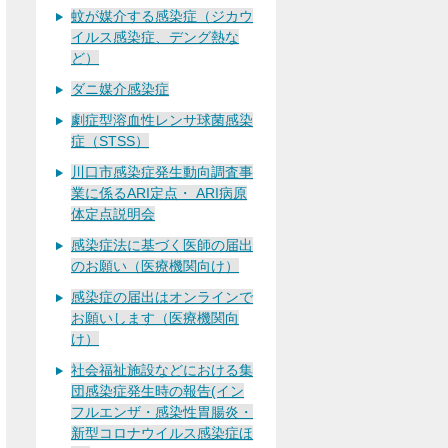
蚊が媒介する感染症（ジカウ
イルス感染症、デング熱な
ど）
ダニ媒介感染症
劇症型溶血性レンサ球菌感染
症（STSS）
川口市感染症発生動向調査事
業に係るARI定点・ ARI病原
体定点説明会
感染症法に基づく医師の届出
のお願い（医療機関向け）
感染症の届出はオンラインで
お願いします（医療機関向
け）
社会福祉施設などにおける集
団感染症発生時の報告(イン
フルエンザ・感染性胃腸炎・
新型コロナウイルス感染症ほ