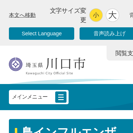
文字サイズ変
本文へ移動
更
Select Language
音声読み上げ
閲覧支援/
メインメニュー
鳥インフルエンザ