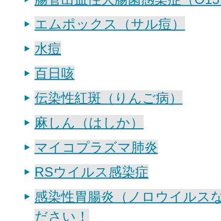
エムポックス（サル痘）
水痘
百日咳
伝染性紅斑（りんご病）
麻しん（はしか）
マイコプラズマ肺炎
RSウイルス感染症
感染性胃腸炎（ノロウイルス
ださい！