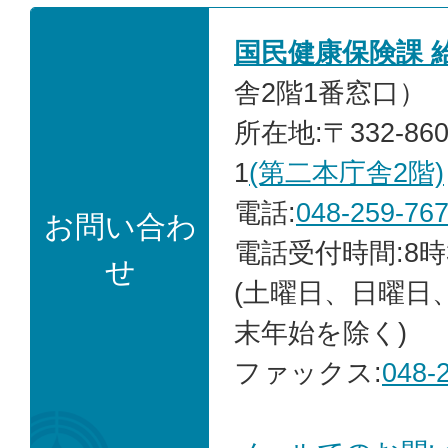
国民健康保険課 
舎2階1番窓口）
所在地:〒332-86
1
(第二本庁舎2階)
電話:
048-259-76
お問い合わ
電話受付時間:8時
せ
(土曜日、日曜日
末年始を除く)
ファックス:
048-