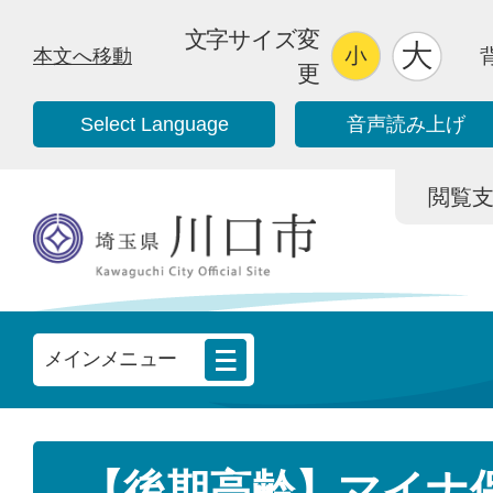
文字サイズ変
本文へ移動
更
Select Language
音声読み上げ
閲覧支援/
メインメニュー
【後期高齢】マイナ