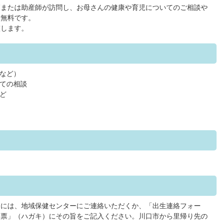
師または助産師が訪問し、お母さんの健康や育児についてのご相談や
は無料です。
整します。
など）
ての相談
ど
合には、地域保健センターにご連絡いただくか、「出生連絡フォー
絡票」（ハガキ）にその旨をご記入ください。川口市から里帰り先の