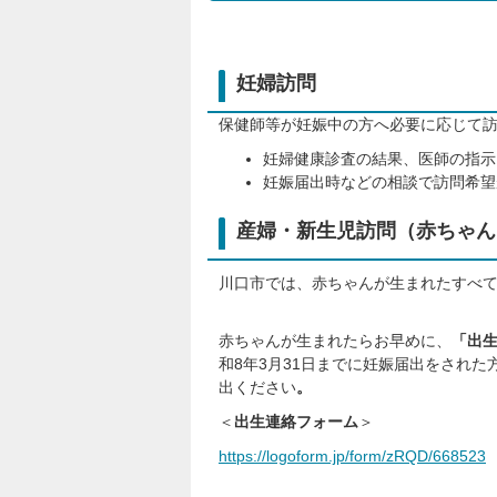
妊婦訪問
保健師等が妊娠中の方へ必要に応じて
妊婦健康診査の結果、医師の指示
妊娠届出時などの相談で訪問希望
産婦・新生児訪問（赤ちゃん
川口市では、赤ちゃんが生まれたすべ
赤ちゃんが生まれたらお早めに、
「出
和8年3月31日までに妊娠届出をされ
出ください
。
＜
出生連絡フォーム
＞
https://logoform.jp/form/zRQD/668523