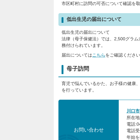
市区町村に訪問の可否について確認を
低出生児の届出について
低出生児の届出について
法律（母子保健法）では、2,500グ
務付けられています。
届出については
こちら
をご確認くださ
母子訪問
育児で悩んでいるかた、お子様の健康
を行っています。
川口市
所在地:
電話:04
お問い合わせ
電話受
年始を