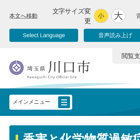
文字サイズ変
本文へ移動
更
Select Language
音声読み上げ
閲覧支援/
メインメニュー
香害と化学物質過敏