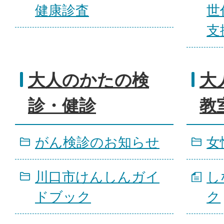
健康診査
世
支
大人のかたの検
大
診・健診
教
がん検診のお知らせ
女
川口市けんしんガイ
し
ドブック
ク