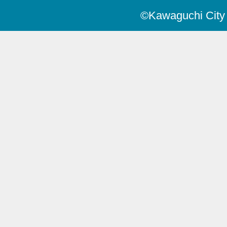
©Kawaguchi City