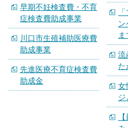
早期不妊検査費・不育
「
症検査費助成事業
ン
ま
川口市生殖補助医療費
助成事業
流
た
先進医療不育症検査費
助成金
女
ジ
【