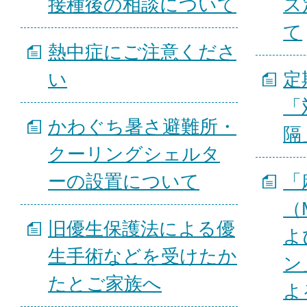
接種後の相談について
ス
て
熱中症にご注意くださ
い
定
「
かわぐち暑さ避難所・
隔
クーリングシェルタ
ーの設置について
「
（
旧優生保護法による優
よ
生手術などを受けたか
ン
たとご家族へ
よ