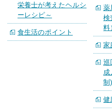
栄養士が考えたヘルシ
薬
ーレシピ～
検
料
食生活のポイント
家
巡
成
制
健