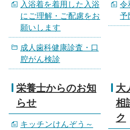
入浴着を着用した入浴
令
にご理解・ご配慮をお
予
願いします
成人歯科健康診査・口
腔がん検診
栄養士からのお知
大
らせ
相
ク
キッチンけんぞう～