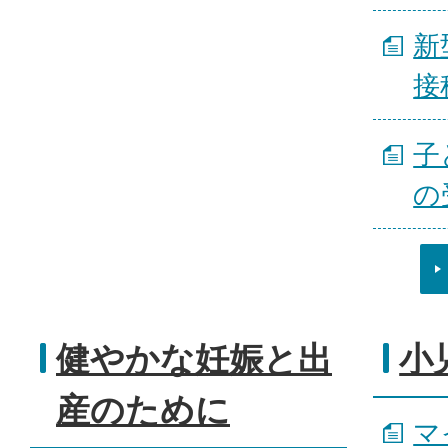
新
接
子
の
健やかな妊娠と出
小
産のために
マ