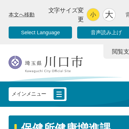
文字サイズ変
本文へ移動
更
Select Language
音声読み上げ
閲覧支援/
メインメニュー
保健所健康増進課