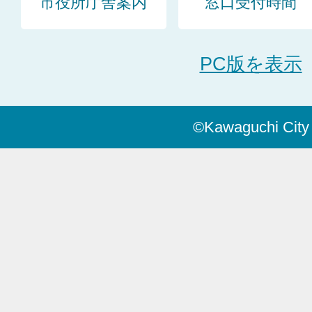
市役所庁舎案内
窓口受付時間
PC版を表示
©Kawaguchi City