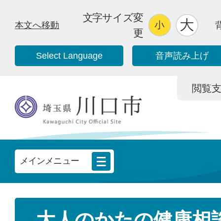
文字サイズ変
本文へ移動
更
Select Language
音声読み上げ
閲覧支援/
メインメニュー
大人のかたの健康相