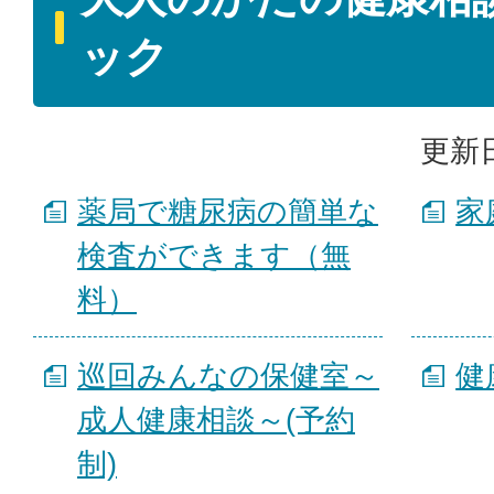
ック
更新日
薬局で糖尿病の簡単な
家
検査ができます（無
料）
巡回みんなの保健室～
健
成人健康相談～(予約
制)