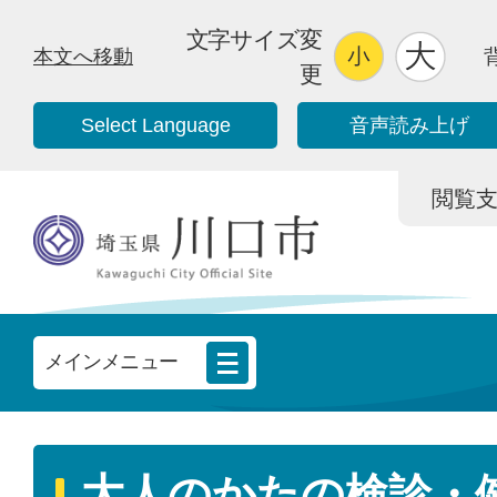
文字サイズ変
本文へ移動
更
Select Language
音声読み上げ
閲覧支援/
メインメニュー
大人のかたの検診・