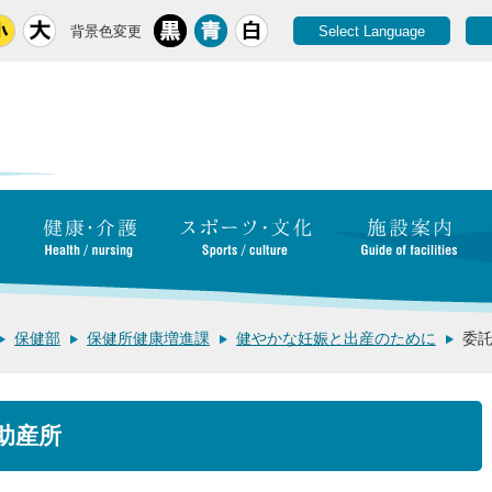
背景色変更
Select Language
保健部
保健所健康増進課
健やかな妊娠と出産のために
委
助産所