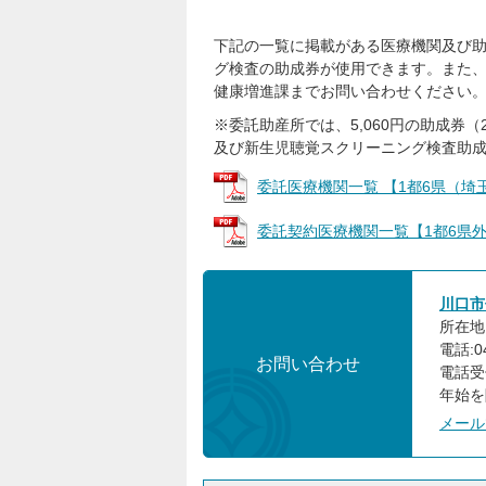
下記の一覧に掲載がある医療機関及び
グ検査の助成券が使用できます。また
健康増進課までお問い合わせください
※委託助産所では、5,060円の助成券（2.4
及び新生児聴覚スクリーニング検査助
委託医療機関一覧 【1都6県（埼玉県契
委託契約医療機関一覧【1都6県外】 (
川口市
所在地:
電話:04
お問い合わせ
電話受
年始を
メール