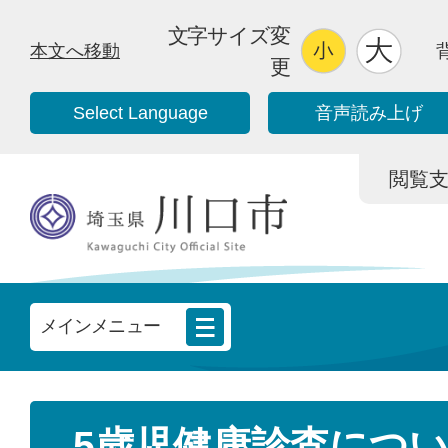
文字サイズ変
本文へ移動
更
Select Language
音声読み上げ
閲覧支援/
メインメニュー
5歳児健康診査につ