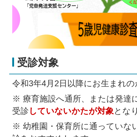
受診対象
令和3年4月2日以降にお生まれの
※ 療育施設へ通所、または発達
受診
していないかたが対象
とな
※ 幼稚園・保育所に通っていな