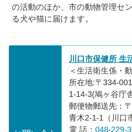
の活動のほか、市の動物管理セ
る犬や猫に届けます。
川口市保健所 生
＜生活衛生係・
所在地:〒334-0
1-14-3
(鳩ヶ谷庁舎
郵便物郵送先：〒33
青木2-1-1（川
電 話：
048-229-