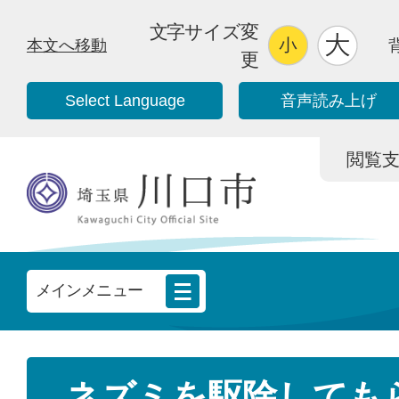
文字サイズ変
本文へ移動
更
Select Language
音声読み上げ
閲覧支援/
メインメニュー
ネズミを駆除しても