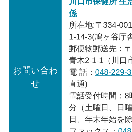
川口市保健所 生
係
所在地:〒334-0
1-14-3
(鳩ヶ谷庁舎
郵便物郵送先：〒33
青木2-1-1（川
お問い合わ
電 話：
048-229-
せ
直通)
電話受付時間：8時
分（土曜日、日
日、年末年始を
ファックス：
048