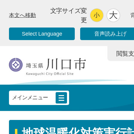
文字サイズ変
本文へ移動
更
Select Language
音声読み上げ
閲覧支援/
メインメニュー
地球温暖化対策実行