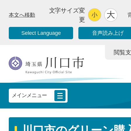
文字サイズ変
本文へ移動
更
Select Language
音声読み上げ
閲覧支援/
メインメニュー
川口市のグリーン購