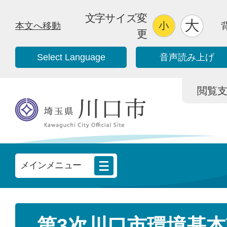
文字サイズ変
本文へ移動
更
Select Language
音声読み上げ
閲覧支援/
メインメニュー
第3次川口市環境基