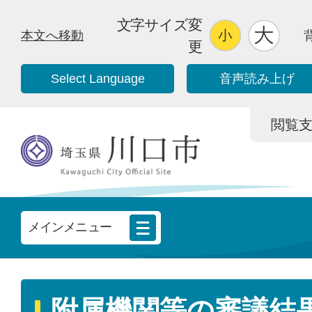
文字サイズ変
本文へ移動
更
Select Language
音声読み上げ
閲覧支援/
メインメニュー
附属機関等の審議結