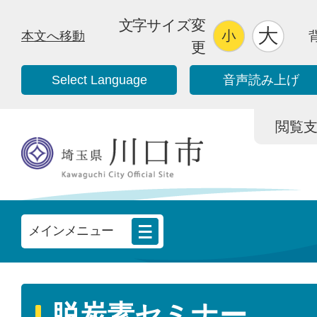
文字サイズ変
本文へ移動
更
Select Language
音声読み上げ
閲覧支援/
メインメニュー
脱炭素セミナー