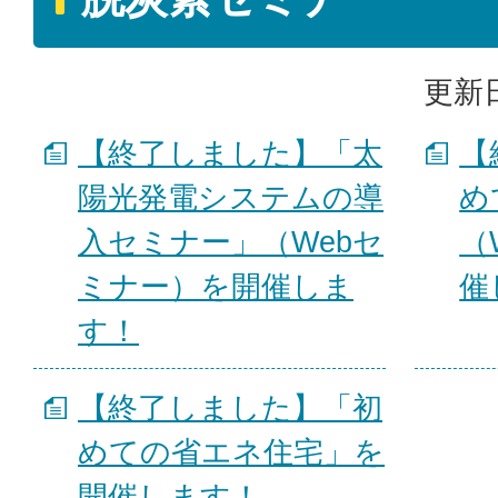
更新日
【終了しました】「太
【
陽光発電システムの導
め
入セミナー」（Webセ
（
ミナー）を開催しま
催
す！
【終了しました】「初
めての省エネ住宅」を
開催します！