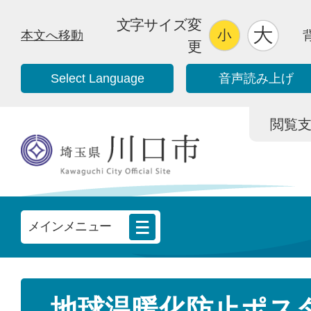
文字サイズ変
本文へ移動
更
Select Language
音声読み上げ
閲覧支援/
メインメニュー
地球温暖化防止ポス