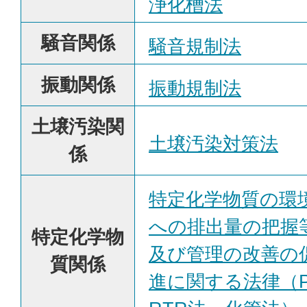
浄化槽法
騒音関係
騒音規制法
振動関係
振動規制法
土壌汚染関
土壌汚染対策法
係
特定化学物質の環
への排出量の把握
特定化学物
及び管理の改善の
質関係
進に関する法律（