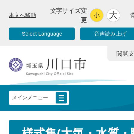
文字サイズ変
本文へ移動
更
Select Language
音声読み上げ
閲覧支援/
メインメニュー
様式集(大気・水質・