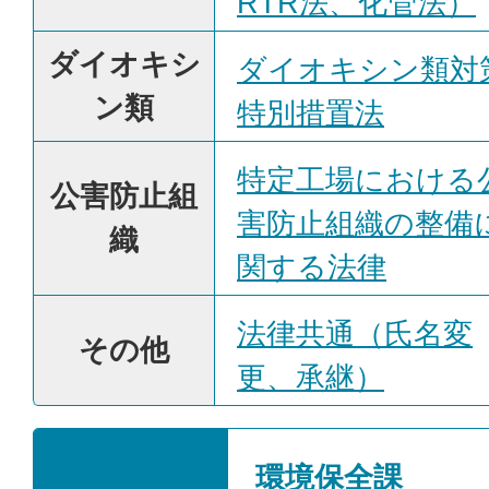
RTR法、化管法）
ダイオキシ
ダイオキシン類対
ン類
特別措置法
特定工場における
公害防止組
害防止組織の整備
織
関する法律
法律共通（氏名変
その他
更、承継）
環境保全課