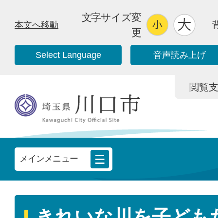
文字サイズ変
本文へ移動
更
Select Language
音声読み上げ
閲覧支援/
メインメニュー
きれいな川を子ども