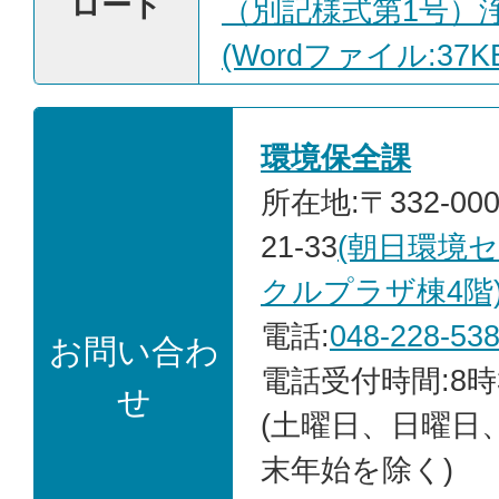
ロード
（別記様式第1号）
(Wordファイル:37K
環境保全課
所在地:〒332-00
21-33
(朝日環境
クルプラザ棟4階
電話:
048-228-53
お問い合わ
電話受付時間:8時
せ
(土曜日、日曜日
末年始を除く)