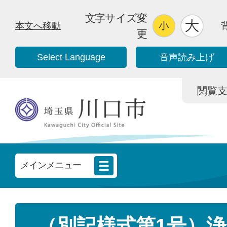
文字サイズ変
本文へ移動
更
Select Language
音声読み上げ
閲覧支援/
メインメニュー
（別記様式第1号）