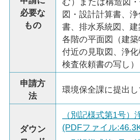
申請に
む）または構造図・
必要な
図・設計計算書、浄
もの
書、排水系統図、建
各階の平面図（建築
付近の見取図、浄化
検査依頼書の写し）
申請方
環境保全課に提出し
法
（別記様式第1号）
(PDFファイル:46.3K
ダウン