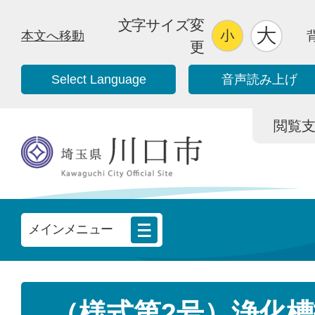
文字サイズ変
本文へ移動
更
Select Language
音声読み上げ
閲覧支援/
メインメニュー
（様式第2号）浄化