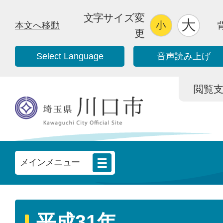
文字サイズ変
本文へ移動
更
Select Language
音声読み上げ
閲覧支援/
メインメニュー
平成31年