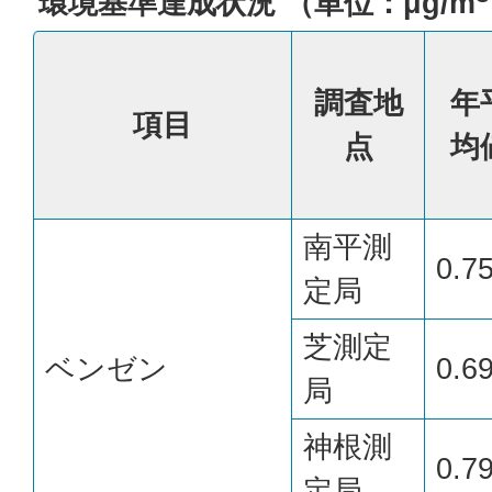
環境基準達成状況 （単位：μg/m
調査地
年
項目
点
均
南平測
0.7
定局
芝測定
ベンゼン
0.6
局
神根測
0.7
定局