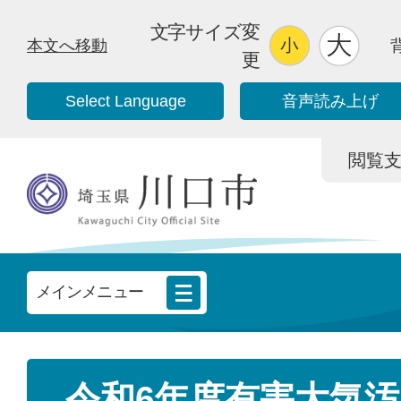
文字サイズ変
本文へ移動
更
Select Language
音声読み上げ
閲覧支援/
メインメニュー
令和6年度有害大気