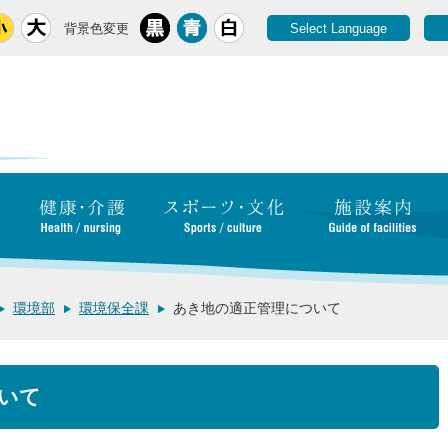
背景色変更
Select Language
環境部
環境保全課
あき地の適正管理について
いて