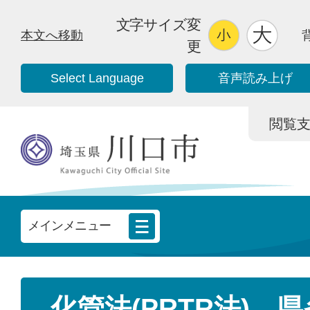
文字サイズ変
本文へ移動
更
Select Language
音声読み上げ
閲覧支援/
メインメニュー
化管法(PRTR法)、