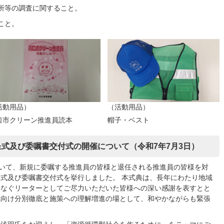
所等の調査に関すること。
こと。
活動用品）
（活動用品）
口市クリーン推進員読本
帽子・ベスト
式及び委嘱書交付式の開催について（令和7年7月3日）
おいて、新規に委嘱する推進員の皆様と退任される推進員の皆様を対
式及び委嘱書交付式を挙行しました。 本式典は、長年にわたり地域
つなぐリーターとしてご尽力いただいた皆様への深い感謝を表すとと
へ向け分別徹底と施策への理解増進の場として、和やかながらも緊張
。