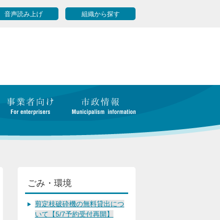
音声読み上げ
組織から探す
て
ごみ・環境
剪定枝破砕機の無料貸出につ
いて【5/7予約受付再開】