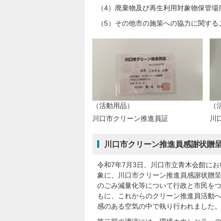
（4）廃棄物及び再生利用対象物保管場
（5）その他市の施策への協力に関する
（活動用品）
（
川口市クリーン推進員証
川
川口市クリーン推進員感謝状贈呈
令和7年7月3日、川口市立青木会館に
象に、川口市クリーン推進員感謝状贈呈
のごみ減量化等について行政と市民を
もに、これからのクリーン推進員活動
感のある空気の中で執り行われました