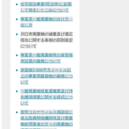
住宅宿泊事業(民泊等)に起因
して発生したごみについて
事業系一般廃棄物の分け方・
出し方
川口市廃棄物の減量及び適正
排出に関する条例の罰則規定
について
事業系一般廃棄物等の保管場
所設置の義務について
床面積3,000平方メートル以
上の事業用建築物の義務につ
いて
一般廃棄物収集運搬業及び浄
化槽清掃業に関する様式につ
いて
新型コロナウィルス感染症に
係る医療関係機関等及び廃棄
物処理業者の方々の廃棄物の