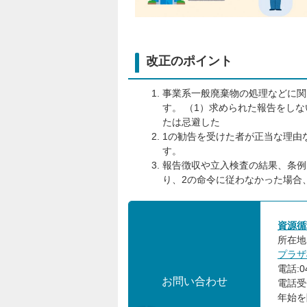
改正のポイント
事業系一般廃棄物の処理などに関
す。 （1）求められた報告をし
たは忌避した
1の勧告を受けた者が正当な理由
す。
報告徴収や立入検査の結果、条例
り、2の命令に従わなかった場合、
資源循
所在地:
プラザ
電話:04
お問い合わせ
電話受
年始を