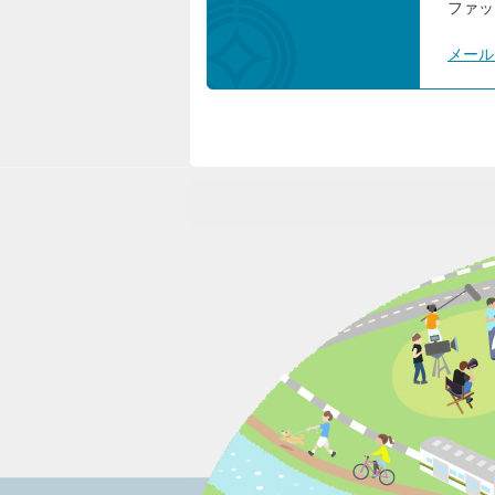
ファック
メール