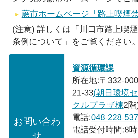
蕨市ホームページ「路上喫煙
(注意) 詳しくは「川口市路上喫
条例について」をご覧ください
資源循環課
所在地:〒332-00
21-33
(
朝日環境
クルプラザ棟
2階
電話:
048-228-53
お問い合わ
電話受付時間:8時
せ