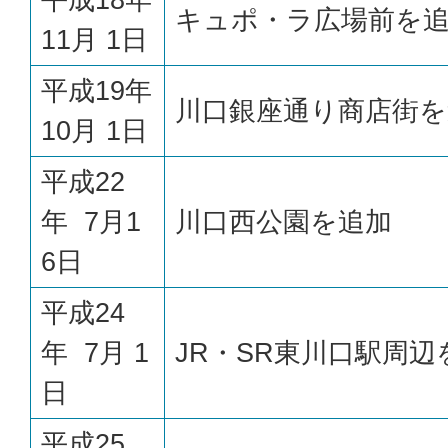
キュポ・ラ広場前を
11月 1日
平成19年
川口銀座通り商店街を
10月 1日
平成22
年 7月1
川口西公園を追加
6日
平成24
年 7月 1
JR・SR東川口駅周辺
日
平成25