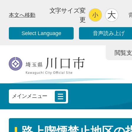
文字サイズ変
本文へ移動
更
Select Language
音声読み上げ
閲覧支援/
メインメニュー
路上喫煙禁止地区の