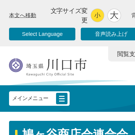
文字サイズ変
本文へ移動
更
Select Language
音声読み上げ
閲覧支援/
メインメニュー
鳩ヶ谷商店会連合会