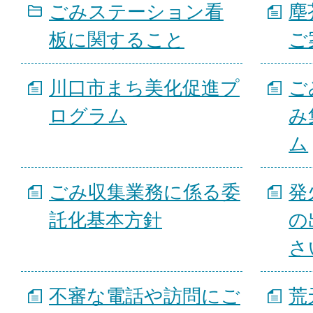
ごみステーション看
塵
板に関すること
ご
川口市まち美化促進プ
ご
ログラム
み
ム
ごみ収集業務に係る委
発
託化基本方針
の
さ
不審な電話や訪問にご
荒