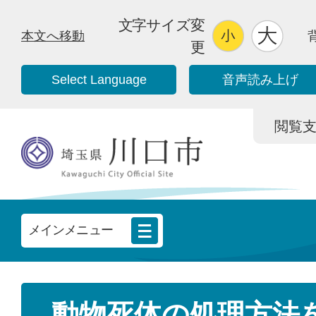
文字サイズ変
本文へ移動
更
Select Language
音声読み上げ
閲覧支援/
メインメニュー
動物死体の処理方法